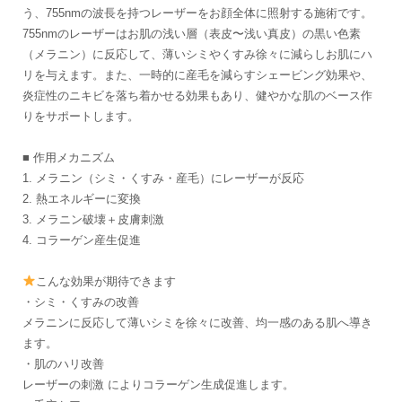
う、755nmの波長を持つレーザーをお顔全体に照射する施術です。
755nmのレーザーはお肌の浅い層（表皮〜浅い真皮）の黒い色素
（メラニン）に反応して、薄いシミやくすみ徐々に減らしお肌にハ
リを与えます。また、一時的に産毛を減らすシェービング効果や、
炎症性のニキビを落ち着かせる効果もあり、健やかな肌のベース作
りをサポートします。
■ 作用メカニズム
1. メラニン（シミ・くすみ・産毛）にレーザーが反応
2. 熱エネルギーに変換
3. メラニン破壊＋皮膚刺激
4. コラーゲン産生促進
こんな効果が期待できます
・シミ・くすみの改善
メラニンに反応して薄いシミを徐々に改善、均一感のある肌へ導き
ます。
・肌のハリ改善
レーザーの刺激 によりコラーゲン生成促進します。