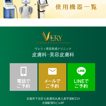
ヴェリィ美容形成クリニック
皮膚科･美容皮膚科
京都市下京区七条通烏丸東入真苧屋町214
京都駅第5ビル6F