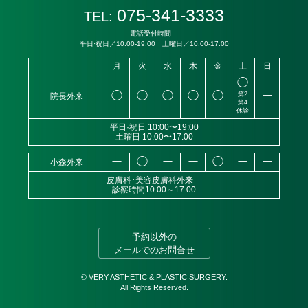
075-341-3333
TEL:
電話受付時間
平日·祝日／10:00-19:00 土曜日／10:00-17:00
月
火
水
木
金
土
日
◯
◯
◯
◯
◯
◯
ー
第2
院長外来
第4
休診
平日·祝日 10:00〜19:00
土曜日 10:00〜17:00
ー
◯
ー
ー
◯
ー
ー
小森外来
皮膚科･美容皮膚科外来
診察時間10:00～17:00
予約以外の
メールでのお問合せ
© VERY ASTHETIC & PLASTIC SURGERY.
All Rights Reserved.