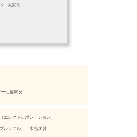
ック 副院長
ピー性皮膚炎
（エレクトロポレーション）
・プルリアル） 水光注射