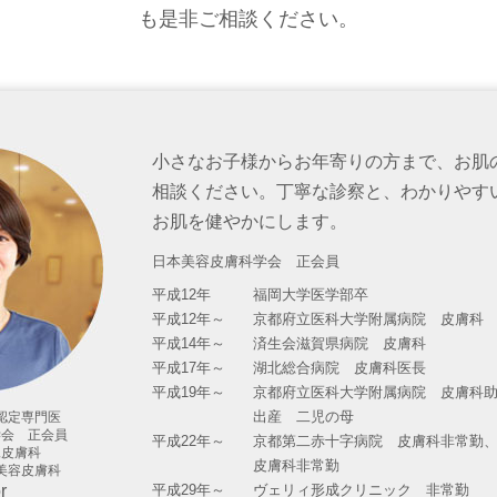
も是非ご相談ください。
小さなお子様からお年寄りの方まで、お肌
相談ください。丁寧な診察と、わかりやす
お肌を健やかにします。
日本美容皮膚科学会 正会員
平成12年
福岡大学医学部卒
平成12年～
京都府立医科大学附属病院 皮膚科
平成14年～
済生会滋賀県病院 皮膚科
平成17年～
湖北総合病院 皮膚科医長
平成19年～
京都府立医科大学附属病院 皮膚科
出産 二児の母
認定専門医
学会 正会員
平成22年～
京都第二赤十字病院 皮膚科非常勤
児皮膚科
皮膚科非常勤
美容皮膚科
r
平成29年～
ヴェリィ形成クリニック 非常勤