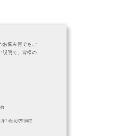
のお悩み何でもご
い説明で、皆様の
助教
、済生会滋賀県病院