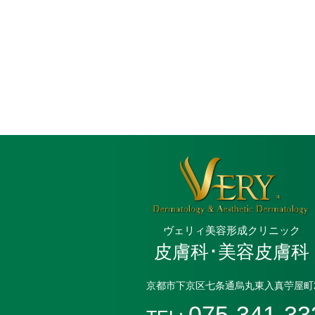
ヴェリィ美容形成クリニック
皮膚科･美容皮膚科
京都市下京区七条通烏丸東入真苧屋町2
075-341-33