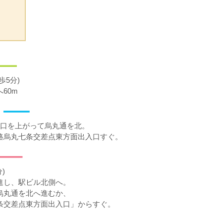
歩5分)
60m
出口を上がって烏丸通を北。
路烏丸七条交差点東方面出入口すぐ。
)
進し、駅ビル北側へ。
烏丸通を北へ進むか、
条交差点東方面出入口」からすぐ。