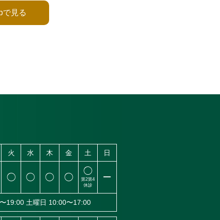
Mapで見る
火
水
木
金
土
日
◯
◯
◯
◯
◯
ー
第2
第4
休診
〜19:00
土曜日 10:00〜17:00