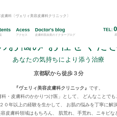
容皮膚科〔ヴェリィ美容皮膚科クリニック〕
0
tents
Acess
Doctor's blog
TEL:
覧
アクセス
皮膚科医由美のドクターブログ
のお悩み
お任せくだ
あなたの気持ちにより添う治療
京都駅から徒歩３分
『ヴェリィ美容皮膚科クリニック』
です。
膚科・皮膚科のかかりつけ医」として、
どんなことでも
２０年以上の経験を生かして、
お肌の悩みを丁寧に解
美容皮膚科領域はもちろん、
肌荒れ、手荒れ、ニキビな