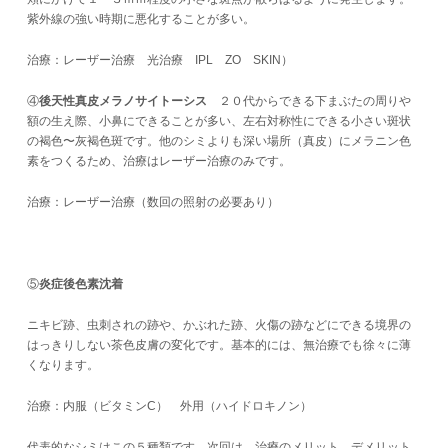
紫外線の強い時期に悪化することが多い。
治療：レーザー治療 光治療 IPL ZO SKIN）
④
後天性真皮メラノサイトーシス
２０代からできる下まぶたの周りや
額の生え際、小鼻にできることが多い、左右対称性にできる小さい斑状
の褐色〜灰褐色斑です。他のシミよりも深い場所（真皮）にメラニン色
素をつくるため、治療はレーザー治療のみです。
治療：レーザー治療（数回の照射の必要あり）
⑤
炎症後色素沈着
ニキビ跡、虫刺されの跡や、かぶれた跡、火傷の跡などにできる境界の
はっきりしない茶色皮膚の変化です。基本的には、無治療でも徐々に薄
くなります。
治療：内服（ビタミンC） 外用（ハイドロキノン）
代表的なシミはこの５種類です。次回は、治療のメリット、デメリット