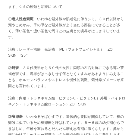
まず、シミの種類と治療について
①
老人性色素斑
いわゆる紫外線や肌老化に伴うシミ。３０代以降から
頬やこめかみ、手の甲など紫外線がよく当たる部位にできることが多
く、薄い茶色〜濃い茶色で周りとの皮膚との境界がはっきりしていま
す。
治療：レーザー治療 光治療 IPL（フォトフェイシャル） ZO
SKIN など
②
肝斑
３０代後半から５０代の女性に両頬の左右対称にできる薄い茶
褐色斑です。境界がはっきりせず何となくくすみがあるようにみえるこ
とも。ホルモンバランスやストレスや慢性的刺激、紫外線ダメージが原
因とも言われています。
治療：内服（トラネキサム酸・ビタミンC・ビタミンE）外用（ハイドロ
キノン・トラネキサム酸ローション）ZO SKIN
③
雀卵斑
いわゆるそばかすです。遺伝的な要因が関係していて、雀の
卵殻に似ているため雀卵斑と呼ばれています。５〜６歳の幼少期からで
きはじめ、年齢を重ねるとだんだん増え思春期に濃くなります。鼻から
頬にかけて１〜３ｍｍ程度の小さな斑点が散らばるように発生します。