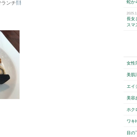
蛇か
でランチ
2025.1
長女
スマ
女性
美肌
エイ
美容
ホク
、
ワキH
目の