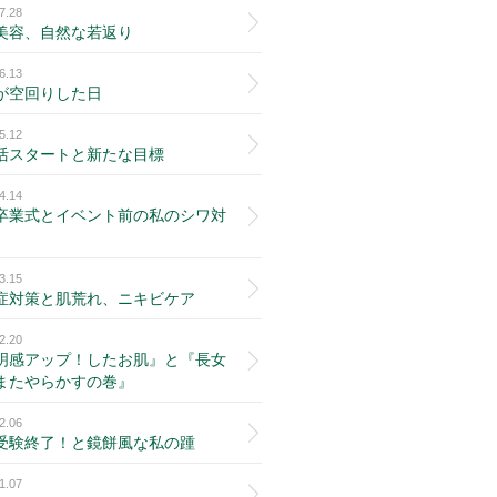
7.28
美容、自然な若返り
6.13
が空回りした日
5.12
活スタートと新たな目標
4.14
卒業式とイベント前の私のシワ対
3.15
症対策と肌荒れ、ニキビケア
2.20
明感アップ！したお肌』と『長女
またやらかすの巻』
2.06
受験終了！と鏡餅風な私の踵
1.07