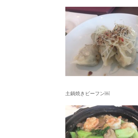
土鍋焼きビーフン￼