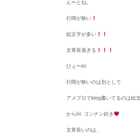
ん〜とね。
行間が狭い
絵文字が多い
文章長過ぎる
ひぇ〜￼
行間が狭いのは別として
アメブロでblog書いてるのは絵
から￼ コンナン好き
文章長いのは、