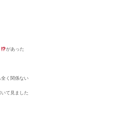
ト
があった
も全く関係ない
書いて見ました