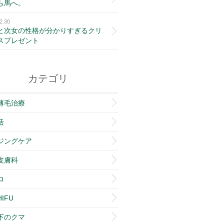
ら馬へ。
2.30
と次女の性格が分かりすぎるクリ
スプレゼント
カテゴリ
薄毛治療
活
ジングケア
皮膚科
ロ
IFU
下のクマ