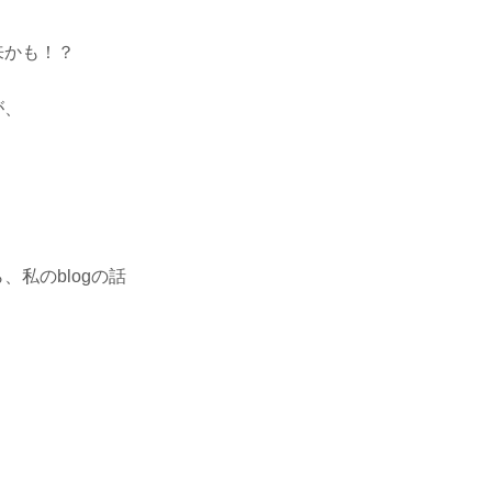
来かも！？
が、
私のblogの話