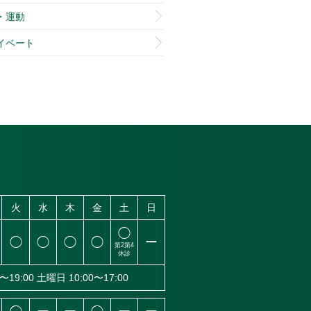
・運動
イベート
火
水
木
金
土
日
◯
◯
◯
◯
◯
ー
第2
第4
休診
〜19:00
土曜日 10:00〜17:00