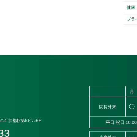
健康
プラ
月
◯
院長外来
14
京都駅第5ビル6F
平日·祝日 10:00
33