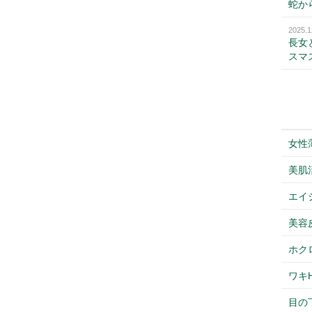
蛇か
2025.1
長女
スマ
女性
美肌
エイ
美容
ホク
ワキH
目の