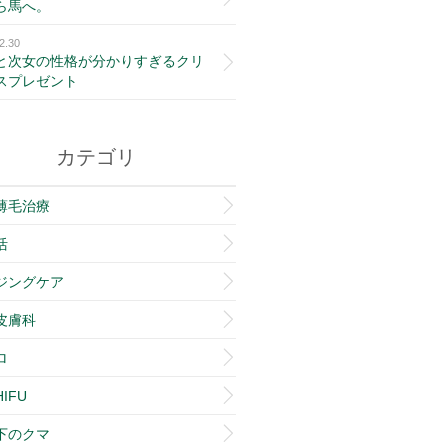
ら馬へ。
2.30
と次女の性格が分かりすぎるクリ
スプレゼント
カテゴリ
薄毛治療
活
ジングケア
皮膚科
ロ
IFU
下のクマ