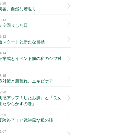
7.28
美容、自然な若返り
6.13
が空回りした日
5.12
活スタートと新たな目標
4.14
卒業式とイベント前の私のシワ対
3.15
症対策と肌荒れ、ニキビケア
2.20
明感アップ！したお肌』と『長女
またやらかすの巻』
2.06
受験終了！と鏡餅風な私の踵
1.07