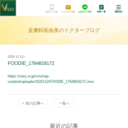
皮膚科医由美のドクターブログ
2025.12.13／
FOODIE_1764818172
https://very.or.jp/cms/wp-
content/uploads/2025/12/FOODIE_1764818172.mov
< 前の記事へ
一覧へ
最近の記事