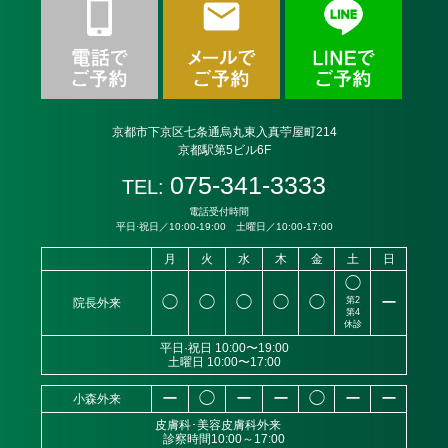
京都市下京区七条通烏丸東入真苧屋町214
京都駅第5ビル6F
075-341-3333
TEL:
電話受付時間
平日·祝日／10:00-19:00 土曜日／10:00-17:00
月
火
水
木
金
土
日
◯
◯
◯
◯
◯
◯
ー
第2
院長外来
第4
休診
平日·祝日 10:00〜19:00
土曜日 10:00〜17:00
ー
◯
ー
ー
◯
ー
ー
小森外来
皮膚科･美容皮膚科外来
診察時間10:00～17:00