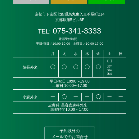
京都市下京区七条通烏丸東入真苧屋町214
京都駅第5ビル6F
075-341-3333
TEL:
電話受付時間
平日·祝日／10:00-19:00 土曜日／10:00-17:00
月
火
水
木
金
土
日
◯
◯
◯
◯
◯
◯
ー
第2
院長外来
第4
休診
平日·祝日 10:00〜19:00
土曜日 10:00〜17:00
ー
◯
ー
ー
◯
ー
ー
小森外来
皮膚科･美容皮膚科外来
診察時間10:00～17:00
予約以外の
メールでのお問合せ