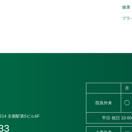
健康
プラ
月
◯
院長外来
14
京都駅第5ビル6F
平日·祝日 10:00
33