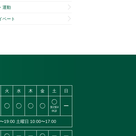
・運動
イベート
火
水
木
金
土
日
◯
◯
◯
◯
◯
ー
第2
第4
休診
〜19:00
土曜日 10:00〜17:00