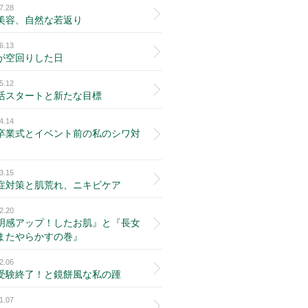
7.28
美容、自然な若返り
6.13
が空回りした日
5.12
活スタートと新たな目標
4.14
卒業式とイベント前の私のシワ対
3.15
症対策と肌荒れ、ニキビケア
2.20
明感アップ！したお肌』と『長女
またやらかすの巻』
2.06
受験終了！と鏡餅風な私の踵
1.07