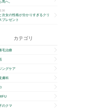
ら馬へ。
2.30
と次女の性格が分かりすぎるクリ
スプレゼント
カテゴリ
薄毛治療
活
ジングケア
皮膚科
ロ
IFU
下のクマ