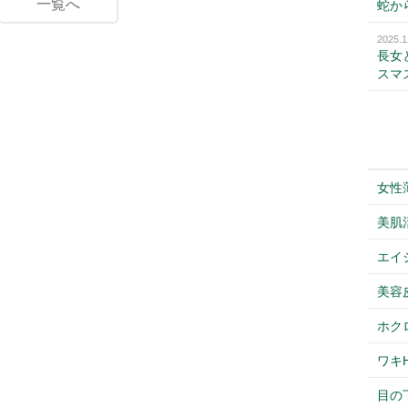
一覧へ
蛇か
2025.1
長女
スマ
女性
美肌
エイ
美容
ホク
ワキH
目の