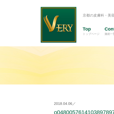
京都の皮膚科・美
Top
Con
トップページ
施術一
2018.04.06／
o048005761410389789