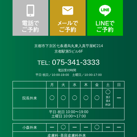
京都市下京区七条通烏丸東入真苧屋町214
京都駅第5ビル6F
075-341-3333
TEL:
電話受付時間
平日·祝日／10:00-19:00 土曜日／10:00-17:00
月
火
水
木
金
土
日
◯
◯
◯
◯
◯
◯
ー
第2
院長外来
第4
休診
平日·祝日 10:00〜19:00
土曜日 10:00〜17:00
ー
◯
ー
ー
◯
ー
ー
小森外来
皮膚科･美容皮膚科外来