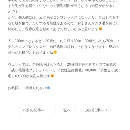
早めから医療脱毛をすることのデメリットは、肌が敏感であることと、
まだ毛が生え揃っていないので脱毛期間が長くなる（金額がかかる）こ
とです。
ただ、個人的には、ムダ毛がコンプレックスになったり、自己処理をす
ると肌を傷つけたりする可能性があるので、お子さんがムダ毛を気にし
始めたら、医療脱毛を勧めてあげて欲しいなあと思います
人生100年？とすると、20歳だったら残り80年、30歳だったら70年、ム
ダ毛のコンプレックスや、自己処理の煩わしさがなくなります。早めの
脱毛がお得だとも言えますね
ヴェリィでは、全身脱毛はもちろん、20分間全身何処でも当て放題の
『残り毛脱毛プラン』¥8,800、『女性全顔脱毛』¥8,800 『男性ヒゲ脱
毛』¥9,800が大変人気です
お気軽にご相談ください
< 前の記事へ
一覧へ
次の記事へ >