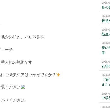
2026.0
私の
2026.0
殺意
す
2026.0
新生
、毛穴の開き、ハリ不足等
2026.0
春の
プローチ
策
１番人気の施術です
2026.0
花粉
肌にご褒美ケアはいかがですか？
2026.0
『透
また
ご覧ください
2026.0
中学
合わせください
2026.0