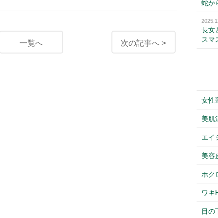
蛇か
2025.1
長女
スマ
一覧へ
次の記事へ >
女性
美肌
エイ
美容
ホク
ワキH
目の