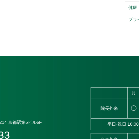
健康
プラ
月
◯
院長外来
14
京都駅第5ビル6F
平日·祝日 10:00
33