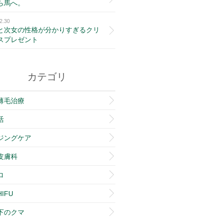
ら馬へ。
2.30
と次女の性格が分かりすぎるクリ
スプレゼント
カテゴリ
薄毛治療
活
ジングケア
皮膚科
ロ
IFU
下のクマ