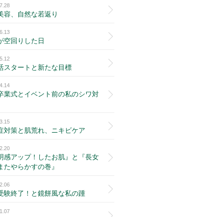
7.28
美容、自然な若返り
6.13
が空回りした日
5.12
活スタートと新たな目標
4.14
卒業式とイベント前の私のシワ対
3.15
症対策と肌荒れ、ニキビケア
2.20
明感アップ！したお肌』と『長女
またやらかすの巻』
2.06
受験終了！と鏡餅風な私の踵
1.07