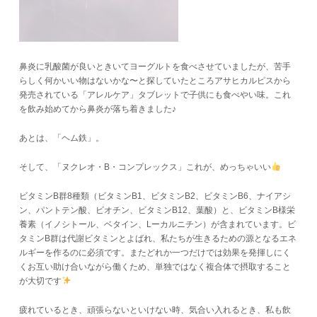
鼻炎に乳酸菌が良いときいてヨーグルトを食べさせていましたが、苦手
らしく何かいい物はないかな〜と探していたところアサヒカルピスから
発売されている「アレルケア」タブレットで子供にも食べやい味。これ
を飲み始めてから鼻炎が落ち着きました♪
あとは、「ヘム鉄」。
そして、「ヌクレオ・B・コンプレックス」これが、めっちゃいい
ビタミンB群8種類（ビタミンB1、ビタミンB2、ビタミンB6、ナイアシ
ン、パントテン酸、ビオチン、ビタミンB12、葉酸）と、ビタミンB様栄
養素（イノシトール、ベタイン、Lーカルニチン）が含まれています。ビ
タミンB群は代謝ビタミンとよばれ、私たちが生きるための源となるエネ
ルギーを作るのに必須です。またどれか一つだけでは効果を発揮しにく
くお互い助け合いながら働くため、単独ではなく複合体で摂取すること
が大切です
疲れているとき、頑張らないといけない時、気合い入れるとき、私も飲