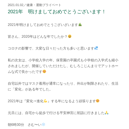
2021.01.02／健康・運動プライベート
2021年 明けましておめでとうございます！
2021年明けましておめでとうございざいます
皆さん、2020年はどんな年でしたか？
コロナの影響で、大変な日々だった方も多いと思います
私の次女は、小学校入学の年。保育園の卒園式も小学校の入学式も縮小
されましたが、開催していただけたし、むしろこじんまりでアットホー
ムな式で良かったです
自宅以外ではマスク着用が通常になったり、外出が制限されたり、生活
に「変化」がある年でした。
2021年は『変化⇒進化
』する年になるよう頑張ります
元旦には、自宅から徒歩で行ける平安神宮に初詣に行きました
朝6時30分 さむ〜い