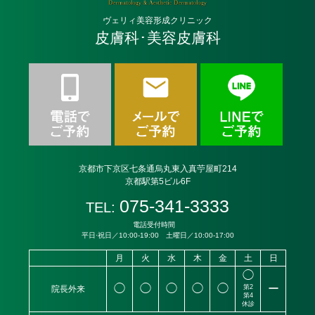
ヴェリィ美容形成クリニック
皮膚科･美容皮膚科
京都市下京区七条通烏丸東入真苧屋町214
京都駅第5ビル6F
075-341-3333
TEL:
電話受付時間
平日·祝日／10:00-19:00 土曜日／10:00-17:00
月
火
水
木
金
土
日
◯
◯
◯
◯
◯
◯
ー
第2
院長外来
第4
休診